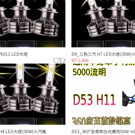
代H11 LED大燈
D9_三色三代 H7 LED大燈(30W)
NT.2,400
僅必需的
同意
Cookies
H4 LED大燈(30W)※汽機
D53_360°至尊款白光爆亮50W-H