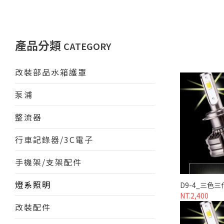
產品分類
CATEGORY
改裝部品水箱護罩
泵浦
整流器
行車記錄器/3C電子
手機架/支架配件
燈系照明
D9-4_三色三代
NT.2,400
改裝配件