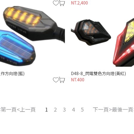
NT.2,400
之作方向燈(藍)
D48-8_閃電雙色方向燈(黃紅)
NT.400
第一頁
上一頁
1
2
3
4
5
下一頁
最後一頁