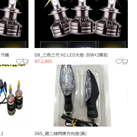
※汽機
D8_三色三代 H1 LED大燈-30W+2蝶扣
NT.2,400
11
D65_類二線閃爍方向燈(黃)