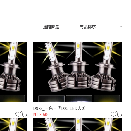
進階篩選
商品排序
D9-2_三色三代D2S LED大燈
NT.3,600