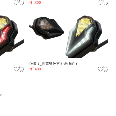
NT.300
D48-7_閃電雙色方向燈(黃白)
NT.400