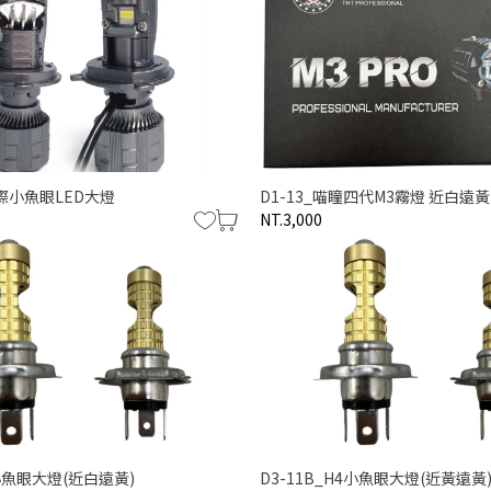
天際小魚眼LED大燈
D1-13_喵瞳四代M3霧燈 近白遠黃
NT.3,000
僅必需的
同意
Cookies
4小魚眼大燈(近白遠黃)
D3-11B_H4小魚眼大燈(近黃遠黃