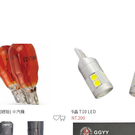
泡(琥珀) ※汽機
9晶 T10 LED
NT.200