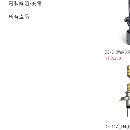
電裝線組/充電
所有產品
D0-6_穿越
NT.3,200
D3-11A_H