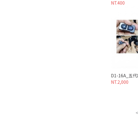
NT.400
D1-16A_五
NT.2,000