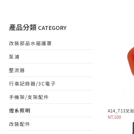
產品分類
CATEGORY
改裝部品水箱護罩
泵浦
整流器
行車記錄器/3C電子
手機架/支架配件
燈系照明
A14_T13叉
NT.100
改裝配件