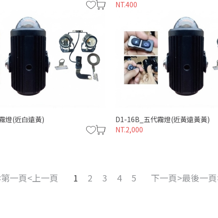
NT.400
代霧燈(近白遠黃)
D1-16B_五代霧燈(近黃遠黃黃)
NT.2,000
第一頁
上一頁
1
2
3
4
5
下一頁
最後一頁