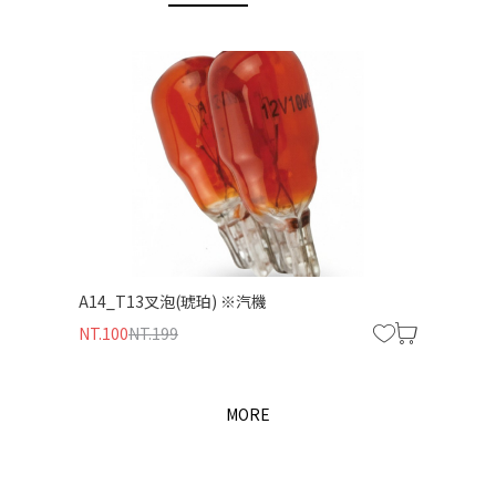
僅必需的
同意
Cookies
-(千喜龜)
A14_T13叉泡(琥珀) ※汽機
N30_晴天遮陽帽
NT.100
NT.199
NT.400
NT.450
MORE