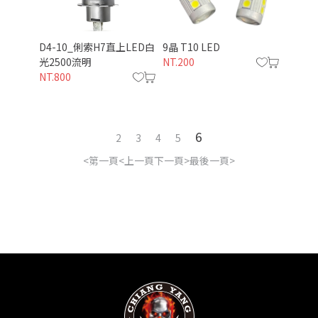
D4-10_俐索H7直上LED白
9晶 T10 LED
光2500流明
NT.200
NT.800
僅必需的
同意
Cookies
6
2
3
4
5
第一頁
上一頁
下一頁
最後一頁