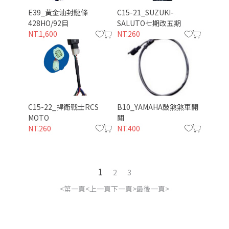
E39_黃金油封鏈條
C15-21_SUZUKI-
428HO/92目
SALUTO七期改五期
NT.1,600
NT.260
僅必需的
同意
Cookies
C15-22_捍衛戰士RCS
B10_YAMAHA鼓煞煞車開
MOTO
關
NT.260
NT.400
1
2
3
第一頁
上一頁
下一頁
最後一頁