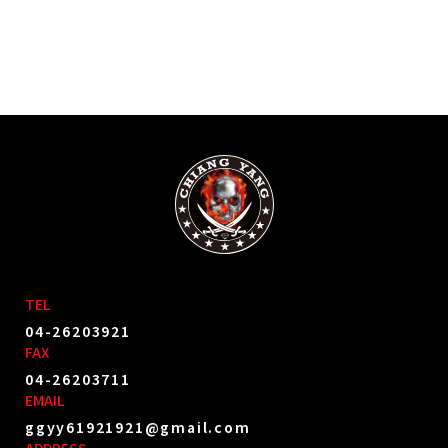
TEL
04-26203921
FAX
04-26203711
EMAIL
ggyy61921921@gmail.com
ADDRESS