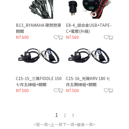
B13_BYAMAHA 碟煞煞車
E8-4_鋁合金USB+TAPE-
開關
C+電壓(升級)
NT.600
NT.560
僅必需的
同意
Cookies
C15-15_三陽FIDDLE 150
C15-16_光陽KRV 180 七
七改五線組+開關
改五期線組+開關
NT.500
NT.500
1
2
3
第一頁
上一頁
下一頁
最後一頁