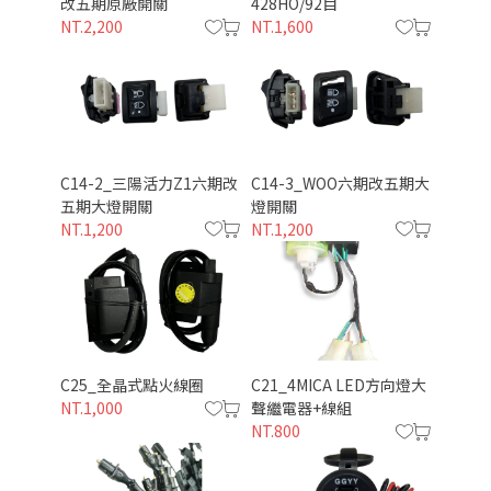
改五期原廠開關
428HO/92目
NT.2,200
NT.1,600
C14-2_三陽活力Z1六期改
C14-3_WOO六期改五期大
五期大燈開關
燈開關
NT.1,200
NT.1,200
C25_全晶式點火線圈
C21_4MICA LED方向燈大
NT.1,000
聲繼電器+線組
NT.800