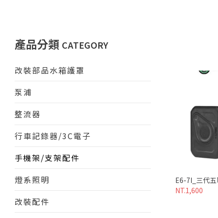
產品分類
CATEGORY
改裝部品水箱護罩
泵浦
整流器
行車記錄器/3C電子
手機架/支架配件
燈系照明
E6-7I_三
NT.1,600
改裝配件