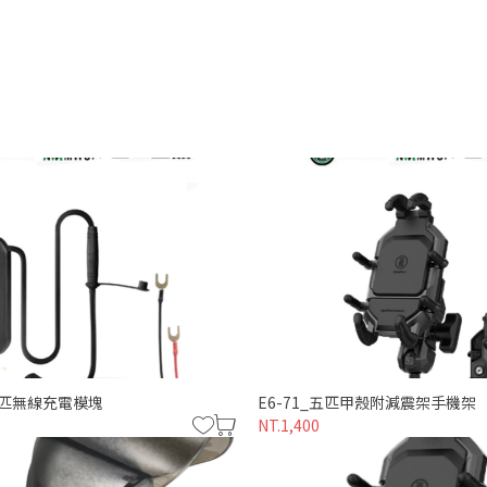
代五匹無線充電模塊
E6-71_五匹甲殼附減震架手機架
NT.1,400