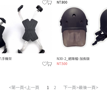
NT.800
鷹爪手機架
N30-2_遮陽帽-加長版
NT.500
第一頁
上一頁
1
2
下一頁
最後一頁