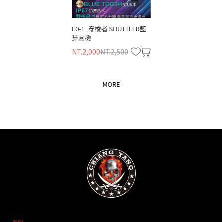
僅必需的
同意
公分)
E43-2_水箱護罩-NMAX
E0-1_穿梭者 SHUTTLER藍
N3-1_複合式金牛座手機架
G0/
Cookies
芽耳機
NT.3,000
NT.3,500
NT.650
NT.700
NT.1
NT.2,000
NT.2,500
MORE