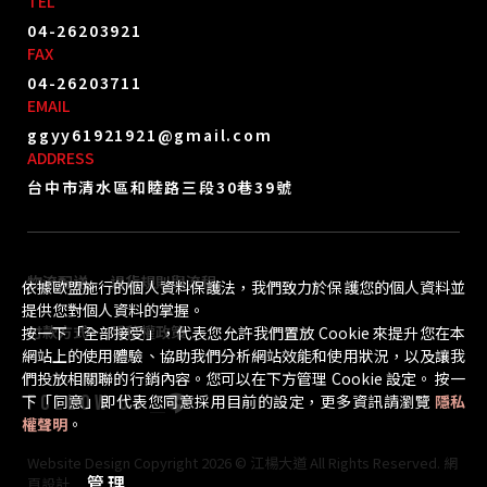
TEL
04-26203921
FAX
04-26203711
EMAIL
ggyy61921921@gmail.com
ADDRESS
台中市清水區和睦路三段30巷39號
物流配送
退貨規則與流程
依據歐盟施行的個人資料保護法，我們致力於保護您的個人資料並
提供您對個人資料的掌握。
付款方式
隱私權政策
按一下「全部接受」，代表您允許我們置放 Cookie 來提升您在本
網站上的使用體驗、協助我們分析網站效能和使用狀況，以及讓我
們投放相關聯的行銷內容。您可以在下方管理 Cookie 設定。 按一
FOLLOW US
下「同意」即代表您同意採用目前的設定，更多資訊請瀏覽
隱私
權聲明
。
Website Design
Copyright 2026 © 江楊大道
All Rights Reserved.
網
管理
頁設計
by
覺醒設計