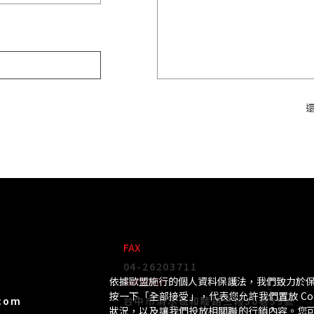
僅必需的
同意
Cookies
FAX
04-26203711
依據歐盟施行的個人資料保護法，我們致力於
ADDRESS
按一下「全部接受」，代表您允許我們置放 Co
com
台中市清水區和睦路三段30巷39號
狀況，以及讓我們投放相關聯的行銷內容。您可以